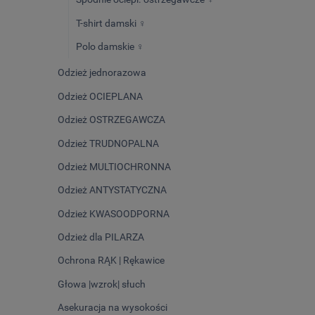
T-shirt damski ♀️
Polo damskie ♀️
Odzież jednorazowa
Odzież OCIEPLANA
Odzież OSTRZEGAWCZA
Odzież TRUDNOPALNA
Odzież MULTIOCHRONNA
Odzież ANTYSTATYCZNA
Odzież KWASOODPORNA
Odzież dla PILARZA
Ochrona RĄK | Rękawice
Głowa |wzrok| słuch
Asekuracja na wysokości