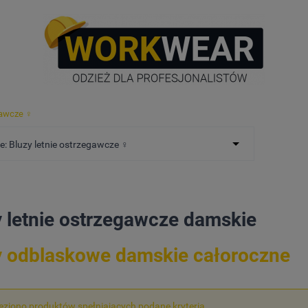
gawcze ♀️
e: Bluzy letnie ostrzegawcze ♀️
y letnie ostrzegawcze damskie
y odblaskowe damskie całoroczne
leziono produktów spełniających podane kryteria.