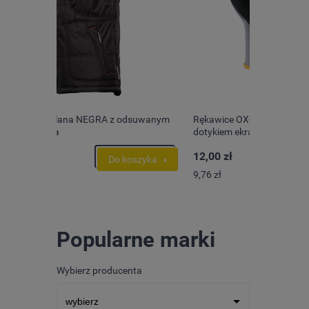
suwanym
Rękawice OX-ON Advanced 1900 | z
dotykiem ekranów
12,00 zł
szyka
Do koszyka
9,76 zł
Popularne marki
Wybierz producenta