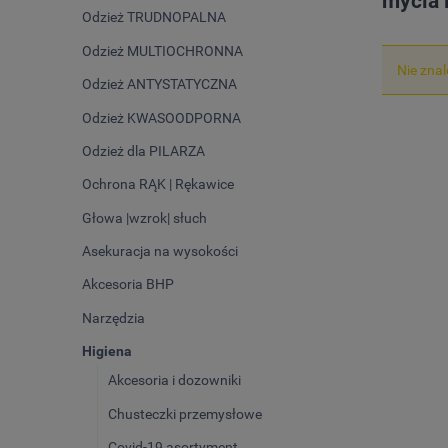
mycia 
Odzież TRUDNOPALNA
Odzież MULTIOCHRONNA
Nie zna
Odzież ANTYSTATYCZNA
Odzież KWASOODPORNA
Odzież dla PILARZA
Ochrona RĄK | Rękawice
Głowa |wzrok| słuch
Asekuracja na wysokości
Akcesoria BHP
Narzędzia
Higiena
Akcesoria i dozowniki
Chusteczki przemysłowe
Covid-19 asortyment