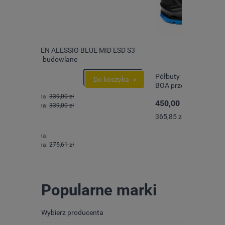
 ESD S3
Półbuty BASE B1223 I-CODE S1P ESD SRC
szyka
BOA przewiewne letnie komfortowe
450,00 zł
Do koszyka
365,85 zł
Popularne marki
Wybierz producenta