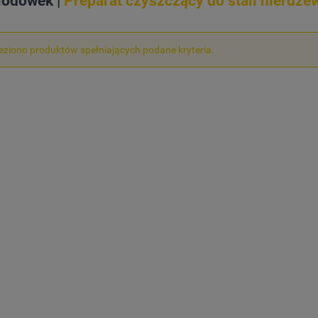
lodówek |
Preparat czyszczący do stali nierdze
leziono produktów spełniających podane kryteria.