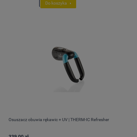
Do koszyka
Osuszacz obuwia rękawic + UV | THERM-IC Refresher
339,00 zł