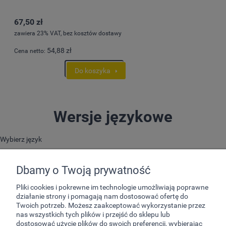
67,50 zł
zawiera 23% VAT, bez kosztów dostawy
54,88 zł
Cena netto:
Do koszyka
Wersje językowe
Wybierz język
Dbamy o Twoją prywatność
Pliki cookies i pokrewne im technologie umożliwiają poprawne
działanie strony i pomagają nam dostosować ofertę do
Twoich potrzeb. Możesz zaakceptować wykorzystanie przez
nas wszystkich tych plików i przejść do sklepu lub
dostosować użycie plików do swoich preferencji, wybierając