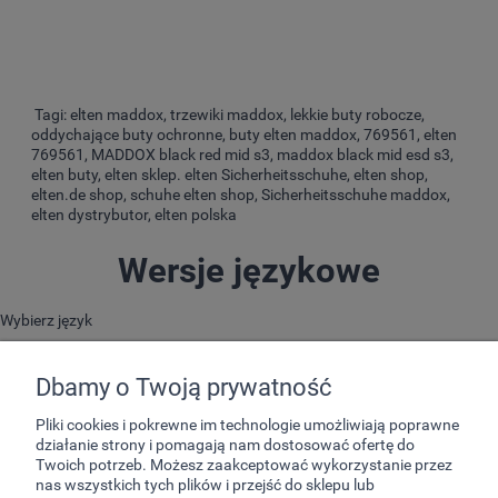
Tagi: elten maddox, trzewiki maddox, lekkie buty robocze,
oddychające buty ochronne, buty elten maddox, 769561, elten
769561, MADDOX black red mid s3, maddox black mid esd s3,
elten buty, elten sklep. elten Sicherheitsschuhe, elten shop,
elten.de shop, schuhe elten shop, Sicherheitsschuhe maddox,
elten dystrybutor, elten polska
Wersje językowe
Wybierz język
Dbamy o Twoją prywatność
Pliki cookies i pokrewne im technologie umożliwiają poprawne
działanie strony i pomagają nam dostosować ofertę do
Twoich potrzeb. Możesz zaakceptować wykorzystanie przez
nas wszystkich tych plików i przejść do sklepu lub