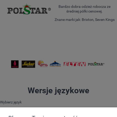
Bardzo dobra odzież robocza ze
średniej półki cenowej.
Znane marki jak: Brixton, Seven Kings
Wersje językowe
Wybierz język