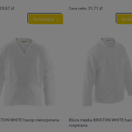
29,67 zł
31,71 zł
Cena netto:
Do koszyka
Do k
XTON WHITE haccp nierozpinana
Bluza męska BRIXTON WHITE hac
rozpinana