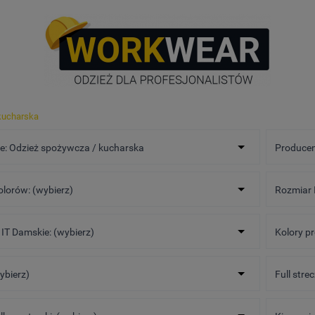
kucharska
e: Odzież spożywcza / kucharska
Producen
olorów: (wybierz)
Rozmiar I
IT Damskie: (wybierz)
Kolory p
wybierz)
Full stre