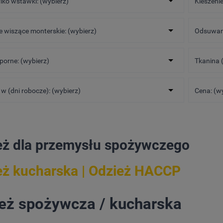
ylko wstawki: (wybierz)
Kieszenie
e wiszące monterskie: (wybierz)
Odsuwane
orne: (wybierz)
Tkanina (
w (dni robocze): (wybierz)
Cena: (w
eż dla przemysłu spożywczego
eż kucharska | Odzież HACCP
eż spożywcza / kucharska