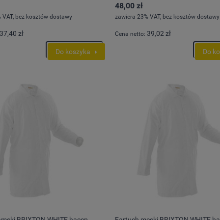
48,00 zł
 VAT, bez kosztów dostawy
zawiera 23% VAT, bez kosztów dostawy
37,40 zł
39,02 zł
Cena netto:
Do koszyka
Do k
treczowe do pasa Mascot
Spodnie streczowe do pasa Masc
 17179-311
advanced bez nakolanników 1727
ł
343,13 zł
Do koszyka
Do ko
amski BRIXTON WHITE haccp
Fartuch męski BRIXTON WHITE h