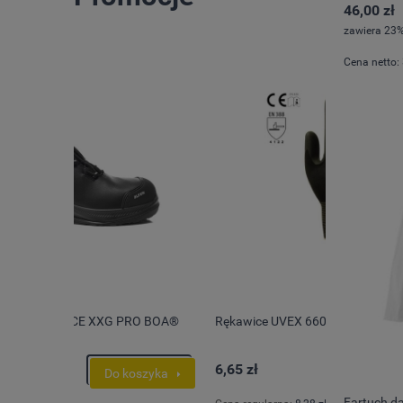
46,00 zł
zawiera 23%
Cena netto:
O BOA®
Rękawice UVEX 6605
Spodnie s
advanced
6,65 zł
371,03 z
szyka
Do koszyka
Fartuch d