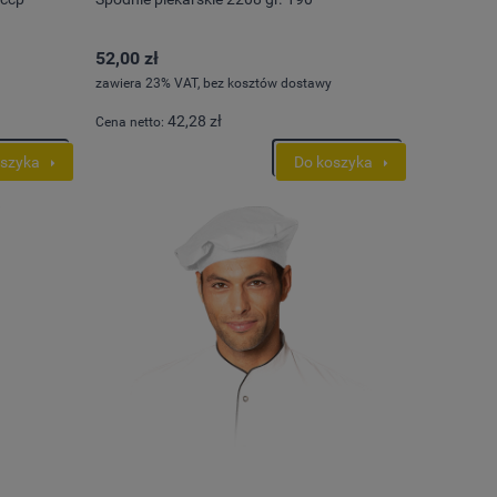
Cena regularna:
318,70 zł
Cena regul
Najniższa cena:
318,70 zł
Najniższa 
256,28 zł
155,85 zł
52,00 zł
zawiera 23% VAT, bez kosztów dostawy
Cena regularna:
Cena regul
Najniższa cena:
259,11 zł
Najniższa 
42,28 zł
Cena netto:
oszyka
Do koszyka