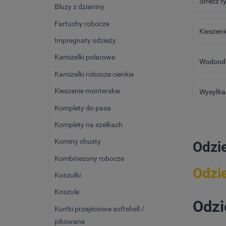
Strecz t
Bluzy z dzianiny
Fartuchy robocze
Kieszeni
Impregnaty odzieży
Kamizelki polarowe
Wodoodp
Kamizelki robocze cienkie
Kieszenie monterskie
Wysyłka 
Komplety do pasa
Komplety na szelkach
Kominy chusty
Odzi
Kombinezony robocze
Odzi
Koszulki
Koszule
Odzi
Kurtki przejściowe softshell /
pikowane