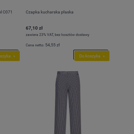
el C071
Czapka kucharska płaska
67,10 zł
zawiera 23% VAT, bez kosztów dostawy
54,55 zł
Cena netto:
oszyka
Do koszyka