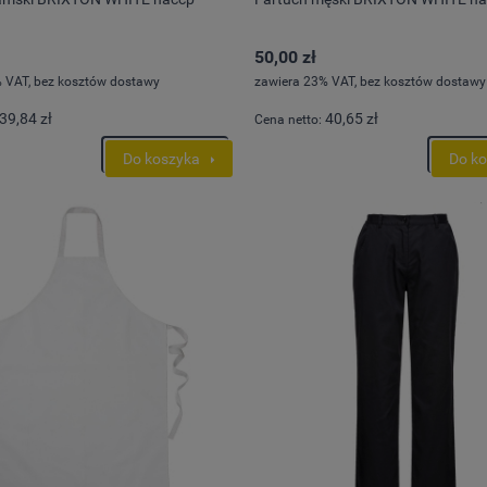
arna:
386,48 zł
Cena regularna:
347,73 zł
cena:
386,48 zł
Najniższa cena:
347,73 zł
278,97 zł
50,00 zł
 VAT, bez kosztów dostawy
zawiera 23% VAT, bez kosztów dostawy
rna:
Cena regularna:
cena:
314,21 zł
Najniższa cena:
282,71 zł
39,84 zł
40,65 zł
Cena netto:
Do koszyka
Do k