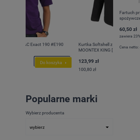
Fartuch p
spożywcz
60,50 zł
zawiera 23%
 #E190
Kurtka Softshell z kapturem męska HOOD
Cena netto:
MOONTEX KING [ tania ]
123,99 zł
szyka
Do koszyka
100,80 zł
Popularne marki
Wybierz producenta