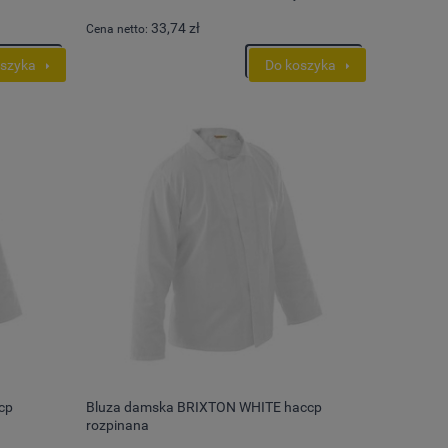
33,74 zł
Cena netto:
oszyka
Do koszyka
cp
Bluza damska BRIXTON WHITE haccp
rozpinana