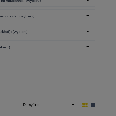
 na nakolanniki: (wybierz)
 nogawki:: (wybierz)
skład):: (wybierz)
ybierz)