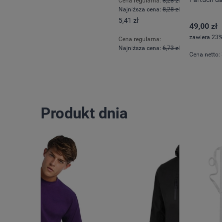
Cena regularna:
8,28 zł
Cena regul
Najniższa cena:
8,28 zł
Najniższa 
5,41 zł
301,65 zł
49,00 zł
zawiera 23%
Cena regularna:
Cena regula
Najniższa cena:
6,73 zł
Najniższa 
Cena netto:
Produkt dnia