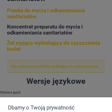
Pianka do mycia i odkamieniania
sanitariatów
Koncentrat preparatu do mycia i
odkamieniania sanitariatów
Żel myjąco-wybielający do czyszczenia
toalet
Nie znaleziono produktów spełniających podane kryteria.
Wersje językowe
Wybierz język
Dbamy o Twoją prywatność