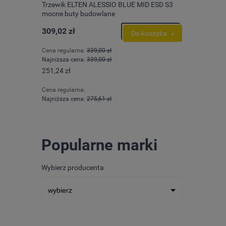
 ESD S3
Kurtka zimowa Mascot Advanced 17035-
szyka
411
759,78 zł
Do koszyka
617,71 zł
Popularne marki
Wybierz producenta