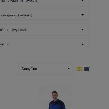
 na nakolanniki: (wybierz)
 nogawki:: (wybierz)
skład):: (wybierz)
ybierz)