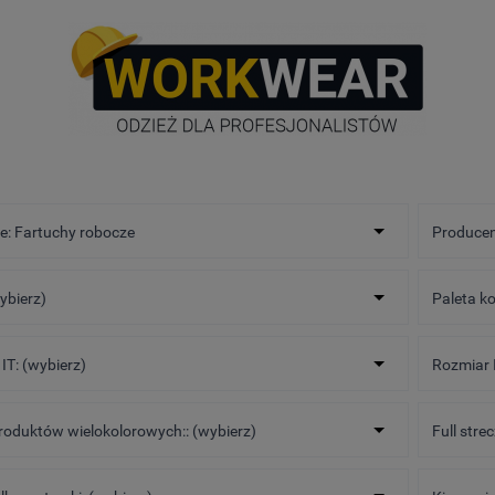
e: Fartuchy robocze
Producen
wybierz)
Paleta ko
IT: (wybierz)
Rozmiar 
roduktów wielokolorowych:: (wybierz)
Full stre