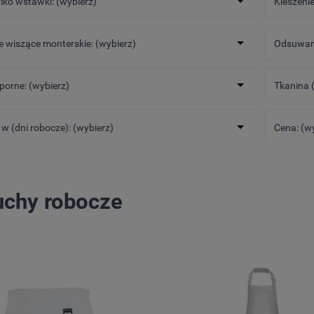
ylko wstawki: (wybierz)
Kieszenie
e wiszące monterskie: (wybierz)
Odsuwane
orne: (wybierz)
Tkanina (
w (dni robocze): (wybierz)
Cena: (w
uchy robocze