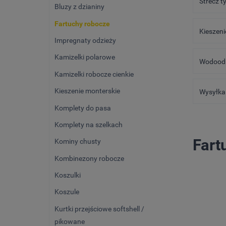
Strecz t
Bluzy z dzianiny
Fartuchy robocze
Kieszeni
Impregnaty odzieży
Kamizelki polarowe
Wodoodp
Kamizelki robocze cienkie
Kieszenie monterskie
Wysyłka 
Komplety do pasa
Komplety na szelkach
Fart
Kominy chusty
Kombinezony robocze
Koszulki
Koszule
Kurtki przejściowe softshell /
pikowane