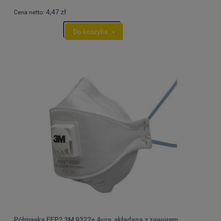
4,47 zł
Cena netto:
Do koszyka
Półmaska FFP2 3M 9322+ Aura, składana z zaworem