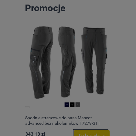
Promocje
 ESD S3
Spodnie streczowe do pasa Mascot
Spodnie s
advanced bez nakolanników 17279-311
advanced
343,13 zł
371,03 z
szyka
Do koszyka