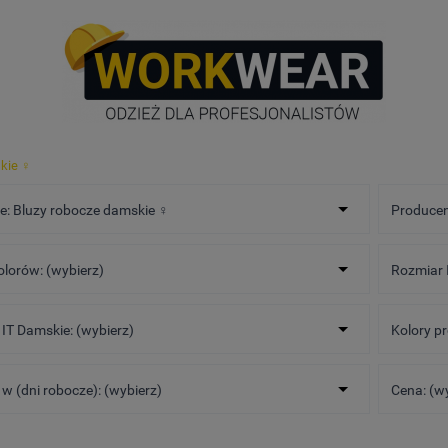
kie ♀️
e: Bluzy robocze damskie ♀️
Producen
olorów: (wybierz)
Rozmiar I
IT Damskie: (wybierz)
Kolory p
w (dni robocze): (wybierz)
Cena: (w