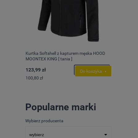
ESD SRC
Kurtka Softshell z kapturem męska HOOD
Bluza po
e
MOONTEX KING [ tania ]
advanced
123,99 zł
315,17 z
szyka
Do koszyka
100,80 zł
256,24 zł
Popularne marki
Wybierz producenta