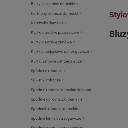
Bluzy z dzianiny damskie ♀️
Styl
Fartuchy robocze damskie ♀️
Kamizelki damskie ♀️
Bluz
Kurtki damskie przejściowe ♀️
Kurtki damskie zimowe ♀️
Kurtki przejściowe ostrzegawcze ♀️
Kurtki zimowe ostrzegawcze ♀️
Spódnice robocze ♀️
Sukienki robocze ♀️
Spodnie robocze damskie do pasa
Spodnie ogrodniczki damskie
Spodenki robocze damskie
Spodnie letnie ostrzegawcze ♀️
Spodnie ociepl. ostrzegawcze ♀️