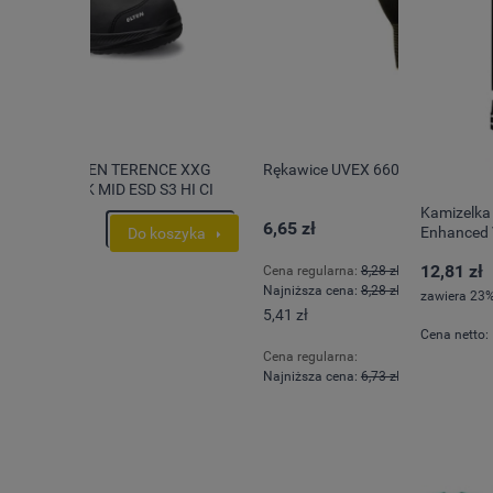
CE XXG
Rękawice UVEX 6605
Spodnie s
 HI CI
advanced 
Kamizelka
6,65 zł
343,13 z
Enhanced V
szyka
Do koszyka
12,81 zł
Cena regularna:
8,28 zł
Cena regul
Najniższa cena:
8,28 zł
Najniższa 
zawiera 23%
5,41 zł
278,97 zł
Cena netto:
Cena regularna:
Cena regula
Najniższa cena:
6,73 zł
Najniższa 