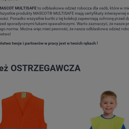
 MASCOT MULTISAFE
to odblaskowa odzież robocza dla osób, które w mie
szystkie produkty MASCOT® MULTISAFE mają certyfikaty intensywnej wid
ości. Ponadto wszystkie kurtki z tej kolekcji zapewniają ochronę przed d
rzed sporadycznymi łukami spawalniczymi. Warto zaznaczyć, że nasze p
go norma. Można więc mieć pewność, że nasza odblaskowa odzież roboc
ństwo!
stwo twoje i partnerów w pracy jest w twoich rękach !
ież OSTRZEGAWCZA