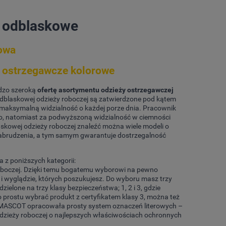
a odblaskowe
kowa
i ostrzegawcze kolorowe
dzo szeroką
ofertę asortymentu odzieży ostrzegawczej
 odblaskowej odzieży roboczej są zatwierdzone pod kątem
 maksymalną widzialność o każdej porze dnia. Pracownik
go, natomiast za podwyższoną widzialność w ciemności
skowej odzieży roboczej znaleźć można wiele modeli o
zabrudzenia, a tym samym gwarantuje dostrzegalność
 z poniższych kategorii:
y roboczej. Dzięki temu bogatemu wyborowi na pewno
 i wyglądzie, których poszukujesz. Do wyboru masz trzy
ielone na trzy klasy bezpieczeństwa; 1, 2 i 3, gdzie
po prostu wybrać produkt z certyfikatem klasy 3, można też
rma MASCOT opracowała prosty system oznaczeń literowych –
 odzieży roboczej o najlepszych właściwościach ochronnych