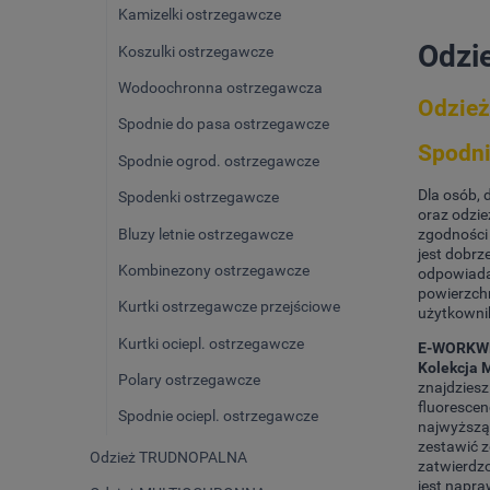
Kamizelki ostrzegawcze
Odzi
Koszulki ostrzegawcze
Wodoochronna ostrzegawcza
Odzież
Spodnie do pasa ostrzegawcze
Spodni
Spodnie ogrod. ostrzegawcze
Dla osób, 
Spodenki ostrzegawcze
oraz odzie
Bluzy letnie ostrzegawcze
zgodności
jest dobrz
Kombinezony ostrzegawcze
odpowiadaj
powierzch
Kurtki ostrzegawcze przejściowe
użytkowni
Kurtki ociepl. ostrzegawcze
E-WORKWEA
Kolekcja
Polary ostrzegawcze
znajdziesz
fluorescen
Spodnie ociepl. ostrzegawcze
najwyższą 
zestawić z
Odzież TRUDNOPALNA
zatwierdzo
jest napra