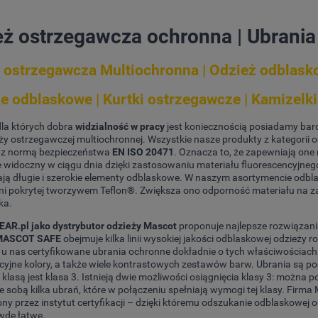
eż ostrzegawcza ochronna | Ubrani
 ostrzegawcza Multiochronna | Odzież odblas
e odblaskowe | Kurtki ostrzegawcze | Kamizelk
dla których dobra
widzialność w pracy
jest koniecznością posiadamy bar
ży ostrzegawczej multiochronnej. Wszystkie nasze produkty z kategorii
 z normą bezpieczeństwa
EN ISO 20471
. Oznacza to, że zapewniają one
e widoczny w ciągu dnia dzięki zastosowaniu materiału fluorescencyjne
ą długie i szerokie elementy odblaskowe. W naszym asortymencie odbla
ni pokrytej tworzywem Teflon®. Zwiększa ono odporność materiału na 
ka.
R.pl jako dystrybutor odzieży Mascot
proponuje najlepsze rozwiązania
 MASCOT SAFE
obejmuje kilka linii wysokiej jakości odblaskowej odzież
 u nas certyfikowane ubrania ochronne dokładnie o tych właściwościach
cyjne kolory, a także wiele kontrastowych zestawów barw. Ubrania są podz
klasą jest klasa 3. Istnieją dwie możliwości osiągnięcia klasy 3: można 
e sobą kilka ubrań, które w połączeniu spełniają wymogi tej klasy. Fi
ny przez instytut certyfikacji – dzięki któremu odszukanie odblaskowej
wdę łatwe.