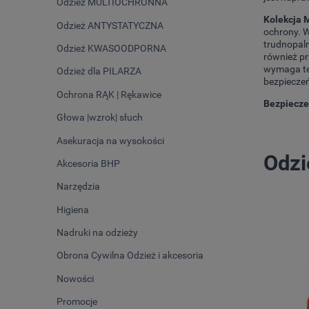
Odzież MULTIOCHRONNA
Kolekcja
Odzież ANTYSTATYCZNA
ochrony. W
trudnopaln
Odzież KWASOODPORNA
również p
wymaga te
Odzież dla PILARZA
bezpiecze
Ochrona RĄK | Rękawice
Bezpieczeń
Głowa |wzrok| słuch
Asekuracja na wysokości
Odz
Akcesoria BHP
Narzędzia
Higiena
Nadruki na odzieży
Obrona Cywilna Odzież i akcesoria
Nowości
Promocje