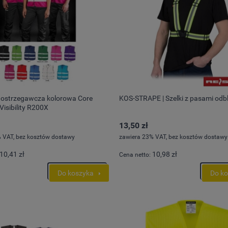
treczowe do pasa Mascot
Półbuty wentylowane VM Maribor
bez nakolanników 17279-311
kompozyt NON METALIC
 ostrzegawcza kolorowa Core
KOS-STRAPE | Szelki z pasami od
ł
191,70 zł
isibility R200X
Do koszyka
Do ko
13,50 zł
arna:
347,73 zł
Cena regularna:
213,00 zł
cena:
347,73 zł
Najniższa cena:
211,00 zł
 VAT, bez kosztów dostawy
zawiera 23% VAT, bez kosztów dostawy
155,85 zł
10,41 zł
10,98 zł
Cena netto:
rna:
Cena regularna:
Do koszyka
Do k
cena:
282,71 zł
Najniższa cena:
171,54 zł