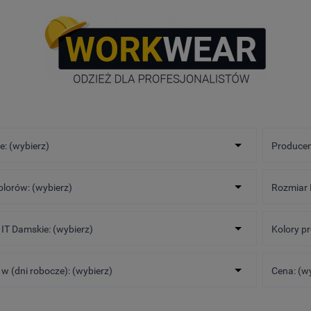
e: (wybierz)
Producen
olorów: (wybierz)
Rozmiar I
IT Damskie: (wybierz)
Kolory p
w (dni robocze): (wybierz)
Cena: (w