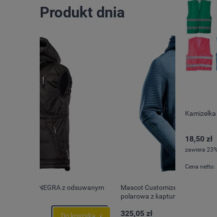
Produkt dnia
Kamizelka
18,50 zł
zawiera 23%
Cena netto:
suwanym
Mascot Customized 22603-681 Bluza
polarowa z kapturem i zamkiem
błyskawicznym
325,05 zł
szyka
Do koszyka