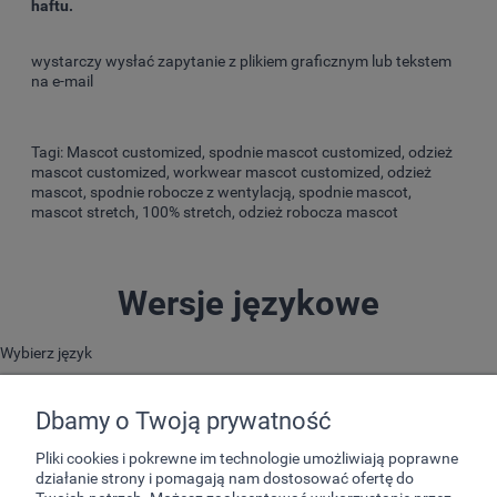
haftu.
wystarczy wysłać zapytanie z plikiem graficznym lub tekstem
na e-mail
Tagi: Mascot customized, spodnie mascot customized, odzież
mascot customized, workwear mascot customized, odzież
mascot, spodnie robocze z wentylacją, spodnie mascot,
mascot stretch, 100% stretch, odzież robocza mascot
Wersje językowe
Wybierz język
Dbamy o Twoją prywatność
Pliki cookies i pokrewne im technologie umożliwiają poprawne
działanie strony i pomagają nam dostosować ofertę do