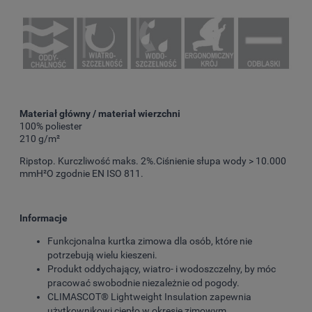
Materiał główny / materiał wierzchni
100% poliester
210 g/m²
Ripstop. Kurczliwość maks. 2%.Ciśnienie słupa wody > 10.000
mmH²O zgodnie EN ISO 811.
Informacje
Funkcjonalna kurtka zimowa dla osób, które nie
potrzebują wielu kieszeni.
Produkt oddychający, wiatro- i wodoszczelny, by móc
pracować swobodnie niezależnie od pogody.
CLIMASCOT® Lightweight Insulation zapewnia
użytkownikowi ciepło w okresie zimowym.