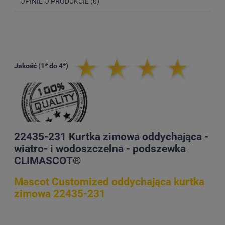
OPINIE O PRODUKCIE (0)
Jakość (1* do 4*)
22435-231 Kurtka zimowa oddychająca -
wiatro- i wodoszczelna - podszewka
CLIMASCOT®
Mascot Customized oddychająca kurtka
zimowa 22435-231