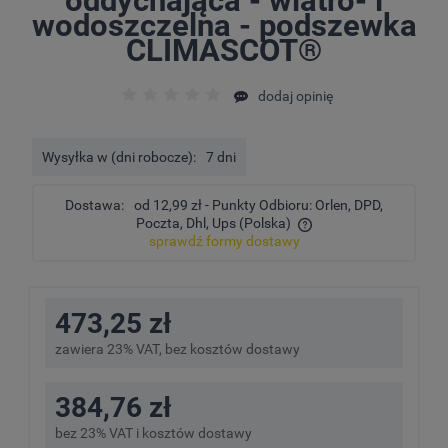
oddychająca - wiatro- i
wodoszczelna - podszewka
CLIMASCOT®
dodaj opinię
Wysyłka w (dni robocze):
7 dni
Dostawa:
od 12,99 zł
- Punkty Odbioru: Orlen, DPD,
Poczta, Dhl, Ups
(Polska)
sprawdź formy dostawy
Cena nie zawiera ewentualnych kosztów płatności
473,25 zł
zawiera 23% VAT, bez kosztów dostawy
384,76 zł
bez 23% VAT i kosztów dostawy