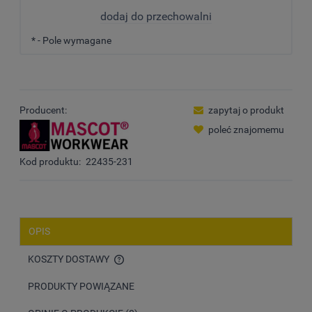
dodaj do przechowalni
*
- Pole wymagane
Producent:
zapytaj o produkt
poleć znajomemu
Kod produktu:
22435-231
OPIS
KOSZTY DOSTAWY
CENA NIE ZAWIERA EWENTUALNYCH KOSZTÓW PŁATNOŚCI
PRODUKTY POWIĄZANE