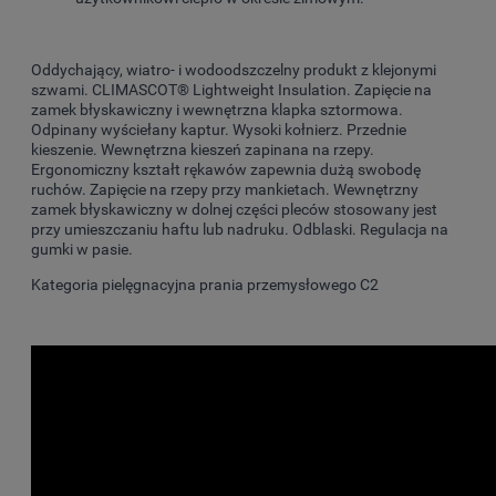
Oddychający, wiatro- i wodoodszczelny produkt z klejonymi
szwami. CLIMASCOT® Lightweight Insulation. Zapięcie na
zamek błyskawiczny i wewnętrzna klapka sztormowa.
Odpinany wyściełany kaptur. Wysoki kołnierz. Przednie
kieszenie. Wewnętrzna kieszeń zapinana na rzepy.
Ergonomiczny kształt rękawów zapewnia dużą swobodę
ruchów. Zapięcie na rzepy przy mankietach. Wewnętrzny
zamek błyskawiczny w dolnej części pleców stosowany jest
przy umieszczaniu haftu lub nadruku. Odblaski. Regulacja na
gumki w pasie.
Kategoria pielęgnacyjna prania przemysłowego C2