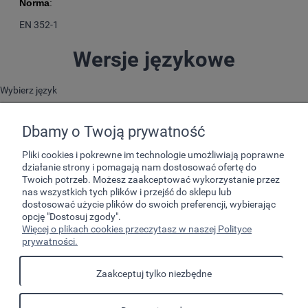
Norma
:
EN 352-1
Wersje językowe
Wybierz język
Dbamy o Twoją prywatność
Pliki cookies i pokrewne im technologie umożliwiają poprawne
działanie strony i pomagają nam dostosować ofertę do
Twoich potrzeb. Możesz zaakceptować wykorzystanie przez
nas wszystkich tych plików i przejść do sklepu lub
dostosować użycie plików do swoich preferencji, wybierając
opcję "Dostosuj zgody".
Pomoc
Więcej o plikach cookies przeczytasz w naszej Polityce
prywatności.
Moje konto
Zaakceptuj tylko niezbędne
Płatności i dostawa