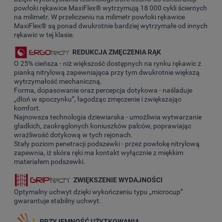
powłoki rękawice MaxiFlex® wytrzymują 18 000 cykli ściernych
na milimetr. W przeliczeniu na milimetr powłoki rękawice
MaxiFlex® są ponad dwukrotnie bardziej wytrzymałe od innych
rękawic w tej klasie.
REDUKCJA ZMĘCZENIA RĄK
O 25% cieńsza - niż większość dostępnych na rynku rękawic z
pianką nitrylową zapewniająca przy tym dwukrotnie większą
wytrzymałość mechaniczną.
Forma, dopasowanie oraz percepcja dotykowa - naśladuje
„dłoń w spoczynku”, łagodząc zmęczenie i zwiększając
komfort.
Najnowsza technologia dziewiarska - umożliwia wytwarzanie
gładkich, zaokrąglonych koniuszków palców, poprawiając
wrażliwość dotykową w tych rejonach.
Stały poziom penetracji podszewki - przez powłokę nitrylową
zapewnia, iż skóra ręki ma kontakt wyłącznie z miękkim
materiałem podszewki.
ZWIĘKSZENIE WYDAJNOŚCI
Optymalny uchwyt dzięki wykończeniu typu „microcup”
gwarantuje stabilny uchwyt.
PRZYJEMNOŚĆ UŻYTKOWANIA