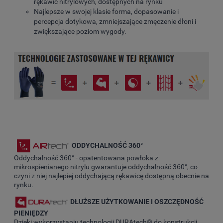
rękawic nitrylowych, dostępnych na rynku
Najlepsze w swojej klasie forma, dopasowanie i
percepcja dotykowa, zmniejszające zmęczenie dłoni i
zwiększające poziom wygody.
ODDYCHALNOŚĆ 360°
Oddychalność 360° - opatentowana powłoka z
mikrospienianego nitrylu gwarantuje oddychalność 360°, co
czyni z niej najlepiej oddychającą rękawicę dostępną obecnie na
rynku.
DŁUŻSZE UŻYTKOWANIE I OSZCZĘDNOŚĆ
PIENIĘDZY
Dzięki wykorzystaniu technologii DURAtech® do konstrukcji