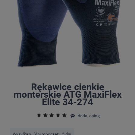
Rękawice cienkie
monterskie ATG MaxiFlex
Elite 34-274
dodaj opinię
Wysyłka w (dni robocze):
5 dni