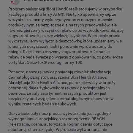
Program pielęgnacji dłoni HandCare® stosujemy w przypadku
każdego produktu firmy ATG®. Nie tylko upewniamy się, że
wszystkie elementy wykorzystywane w naszym procesie
produkcyjnym są bezpieczne dla naszych pracowników, ale
również pierzemy wszystkie rękawice po wyprodukowaniu, aby
zagwarantować jeszcze większą czystość. W procesie prania
wykorzystujemy wyłącznie deszczówkę, którą uzdatniamy we
własnych oczyszczalniach i ponownie wprowadzamy do
obiegu. Dzięki temu możemy zagwarantować, że nasze
rękawice będą świeże po wyjęciu z opakowania, co potwierdza
certyfikat Oeko-Tex® według normy 100.
Ponadto, nasze rękawice posiadają również akredytację
dermatologiczną stowarzyszenia Skin Health Alliance.
Akredytacja Skin Health Alliance, po raz pierwszy w branży
ochronnej, daje użytkownikom rękawic profesjonalnych
pewność, że cały asortyment naszych produktów jest
bezpieczny pod względem dermatologicznym i powstał w
wyniku rzetelnych badań naukowych.
Oczywiście, cały nasz proces wytwarzania jest zgodny z
wymaganiami europejskiego rozporządzenia REACH
(rejestracja, ocena, autoryzacja i ograniczenia dotyczące
substancji chemicznych). W procesie wytwarzania nie