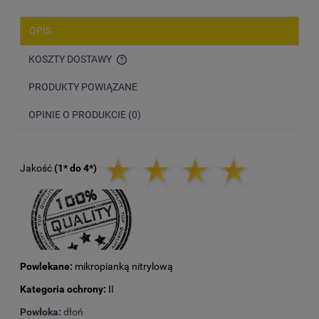
OPIS
KOSZTY DOSTAWY
CENA NIE ZAWIERA EWENTUALNYCH KOSZTÓW PŁATNOŚCI
PRODUKTY POWIĄZANE
OPINIE O PRODUKCIE (0)
Jakość
(1* do 4*)
Powlekane:
mikropianką nitrylową
Kategoria ochrony:
II
Powłoka:
dłoń