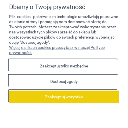
Dbamy o Twoją prywatność
Pliki cookies i pokrewne im technologie umożliwiają poprawne
działanie strony i pomagają nam dostosować ofertę do
Twoich potrzeb. Możesz zaakceptować wykorzystanie przez
nas wszystkich tych plików i przejść do sklepu lub
dostosować użycie plików do swoich preferencji, wybierając
opcję "Dostosuj zgody".
Pomoc
Więcej o plikach cookies przeczytasz w naszej Polityce
prywatności.
Moje konto
Zaakceptuj tylko niezbędne
Płatności i dostawa
Dostosuj zgody
Informacje
O nas
Zaakceptuj wszystkie
Pokaż pełną wersję strony
Sklep internetowy Shoper.pl