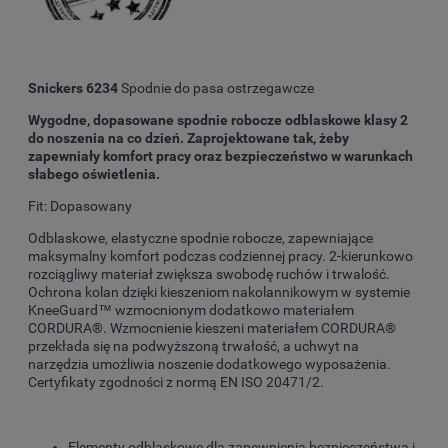
Snickers 6234
Spodnie do pasa ostrzegawcze
Wygodne, dopasowane spodnie robocze odblaskowe klasy 2
do noszenia na co dzień. Zaprojektowane tak, żeby
zapewniały komfort pracy oraz bezpieczeństwo w warunkach
słabego oświetlenia.
Fit: Dopasowany
Odblaskowe, elastyczne spodnie robocze, zapewniające
maksymalny komfort podczas codziennej pracy. 2-kierunkowo
rozciągliwy materiał zwiększa swobodę ruchów i trwalość.
Ochrona kolan dzięki kieszeniom nakolannikowym w systemie
KneeGuard™ wzmocnionym dodatkowo materiałem
CORDURA®. Wzmocnienie kieszeni materiałem CORDURA®
przekłada się na podwyższoną trwałość, a uchwyt na
narzędzia umożliwia noszenie dodatkowego wyposażenia.
Certyfikaty zgodności z normą EN ISO 20471/2.
Elementy odblaskowe dla zapewnienia bezpieczeństwa i