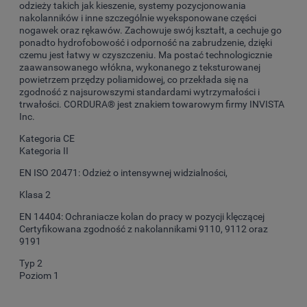
odzieży takich jak kieszenie, systemy pozycjonowania
nakolanników i inne szczególnie wyeksponowane części
nogawek oraz rękawów. Zachowuje swój kształt, a cechuje go
ponadto hydrofobowość i odporność na zabrudzenie, dzięki
czemu jest łatwy w czyszczeniu. Ma postać technologicznie
zaawansowanego włókna, wykonanego z teksturowanej
powietrzem przędzy poliamidowej, co przekłada się na
zgodność z najsurowszymi standardami wytrzymałości i
trwałości. CORDURA® jest znakiem towarowym firmy INVISTA
Inc.
Kategoria CE
Kategoria II
EN ISO 20471: Odzież o intensywnej widzialności,
Klasa 2
EN 14404: Ochraniacze kolan do pracy w pozycji klęczącej
Certyfikowana zgodność z nakolannikami 9110, 9112 oraz
9191
Typ 2
Poziom 1