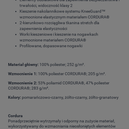
trwałości, widoczność klasy 2
Kieszenie nakolannikowe systemu KneeGuard™
wzmocnione elastycznym materiałem CORDURA®
2-kierunkowo rozciągliwa tkanina stretch dla
zapewnienia elastyczności
Worki kieszeniowe i kieszenie na nogawkach
wzmocnione materiałem CORDURA®
Profilowane, dopasowane nogawki
Materiał główny:
100% poliester; 252 g/m².
Wzmocnienie 1:
100% poliester CORDURA®; 205 g/m².
Wzmocnienie 2:
53% poliamid CORDURA®, 47% poliester
CORDURA®; 283 g/m².
Kolory:
pomarańczowo-czarny, żółto-czarny, żółto-granatowy
Cordura
Ponadprzeciętnie wytrzymały i odporny na zużycie materiał,
wykorzystywany do wzmacniania nieosłoniętych elementów