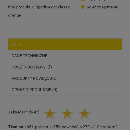
Kod produktu:
Spodnie ogr classic
poleć znajomemu
orange
OPIS
DANE TECHNICZNE
KOSZTY DOSTAWY
CENA NIE ZAWIERA EWENTUALNYCH KOSZTÓW PŁATNOŚCI
PRODUKTY POWIĄZANE
OPINIE O PRODUKCIE (0)
Jakość (1* do 4*)
Tkanina:
(65% poliestru i 35% bawełny) o 270+/-10 gram/m2.