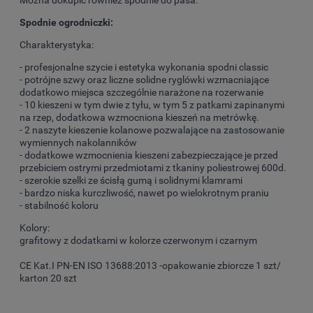
Można dokupić również spodnie do pasa.
Spodnie ogrodniczki:
Charakterystyka:
- profesjonalne szycie i estetyka wykonania spodni classic
- potrójne szwy oraz liczne solidne ryglówki wzmacniające
dodatkowo miejsca szczególnie narażone na rozerwanie
- 10 kieszeni w tym dwie z tyłu, w tym 5 z patkami zapinanymi
na rzep, dodatkowa wzmocniona kieszeń na metrówkę.
- 2 naszyte kieszenie kolanowe pozwalające na zastosowanie
wymiennych nakolanników
- dodatkowe wzmocnienia kieszeni zabezpieczające je przed
przebiciem ostrymi przedmiotami z tkaniny poliestrowej 600d.
- szerokie szelki ze ścisłą gumą i solidnymi klamrami
- bardzo niska kurczliwość, nawet po wielokrotnym praniu
- stabilność koloru
Kolory:
grafitowy z dodatkami w kolorze czerwonym i czarnym
CE Kat.I PN-EN ISO 13688:2013 -opakowanie zbiorcze 1 szt/
karton 20 szt