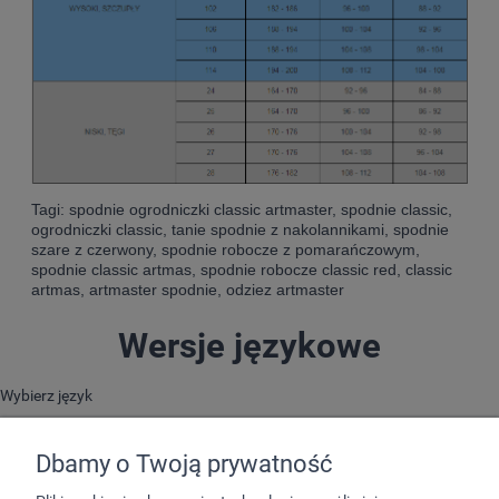
Tagi: spodnie ogrodniczki classic artmaster, spodnie classic,
ogrodniczki classic, tanie spodnie z nakolannikami, spodnie
szare z czerwony, spodnie robocze z pomarańczowym,
spodnie classic artmas, spodnie robocze classic red, classic
artmas, artmaster spodnie, odziez artmaster
Wersje językowe
Wybierz język
Dbamy o Twoją prywatność