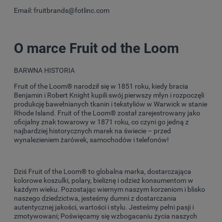
Email: fruitbrands@fotlinc.com
O marce Fruit od the Loom
BARWNA HISTORIA
Fruit of the Loom® narodził się w 1851 roku, kiedy bracia
Benjamin i Robert Knight kupili swój pierwszy młyn i rozpoczęli
produkcję bawełnianych tkanin i tekstyliów w Warwick w stanie
Rhode Island. Fruit of the Loom® został zarejestrowany jako
oficjalny znak towarowy w 1871 roku, co czyni go jedną z
najbardziej historycznych marek na świecie – przed
wynalezieniem żarówek, samochodów i telefonów!
Dziś Fruit of the Loom® to globalna marka, dostarczająca
kolorowe koszulki, polary, bieliznę i odzież konsumentom w
każdym wieku. Pozostając wiernym naszym korzeniom i blisko
naszego dziedzictwa, jesteśmy dumni z dostarczania
autentycznej jakości, wartości i stylu. Jesteśmy pełni pasji i
zmotywowani; Poświęcamy się wzbogacaniu życia naszych