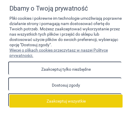
Dbamy o Twoją prywatność
Pliki cookies i pokrewne im technologie umożliwiają poprawne
działanie strony i pomagają nam dostosować ofertę do
Twoich potrzeb. Możesz zaakceptować wykorzystanie przez
nas wszystkich tych plików i przejść do sklepu lub
dostosować użycie plików do swoich preferencji, wybierając
opcję "Dostosuj zgody".
Pomoc
Więcej o plikach cookies przeczytasz w naszej Polityce
prywatności.
Moje konto
Zaakceptuj tylko niezbędne
Płatności i dostawa
Dostosuj zgody
Informacje
O nas
Zaakceptuj wszystkie
Pokaż pełną wersję strony
Sklep internetowy Shoper.pl