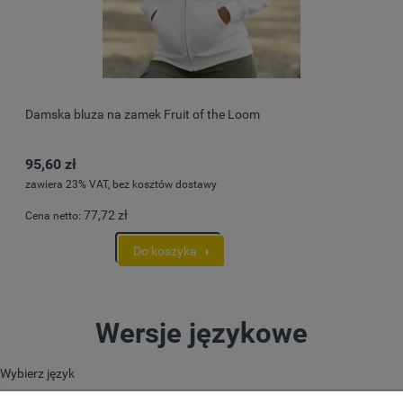
Damska bluza na zamek Fruit of the Loom
95,60 zł
zawiera 23% VAT, bez kosztów dostawy
77,72 zł
Cena netto:
Do koszyka
Wersje językowe
Wybierz język