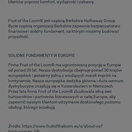
klientów poprzez komfort, wydajność i zabawę.
Fruit of the Loom® jest częścią Berkshire Hathaway Group.
Bycie częścią organizacji Berkshire zapewnia bezpieczeństwo
finansowe i solidny fundament, na którym możemy budować
przyszłość.
SOLIDNE FUNDAMENTY W EUROPIE
Firma Fruit of the Loom® ma ugruntowaną pozycję w Europie
od ponad 30 lat. Nasza dystrybucja obejmuje ponad 30 krajów
europejskich i jesteśmy jedną z wiodących marek imprint na
kontynencie. Nasza europejska siedziba główna i duże centrum
dystrybucyjne znajdują się w Kaiserslautern w Niemczech.
Przez lata firma Fruit of the Loom® zbudowała silną sieć
hurtowników i partnerów biznesowych w całej Europie, aby
zapewnić naszym klientom utrzymanie doskonałego poziomu
obsługi, którego oczekują.
Źródło: https://www.fruitoftheloom.eu/s/about-us?
language=en_GB